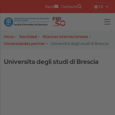
Pasar al contenido principal
ES
Racó
Contacto
Lista
Image
Inicio
>
Movilidad
>
Alianzas Internacionales
>
Universidades partner
>
Universita degli studi di Brescia
Universita degli studi di Brescia