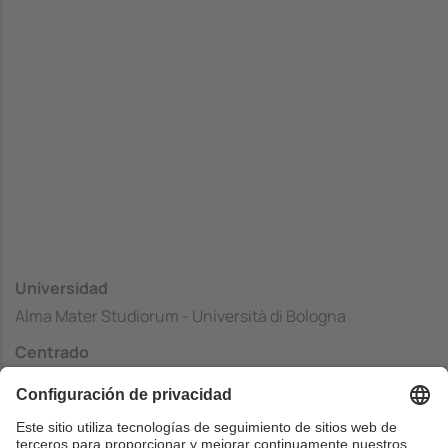
Universidad
Alma Mater Studiorum - Università di Bologna
Centrado
Facoltà di Ingegneria - Cesena Campus
País
Italia