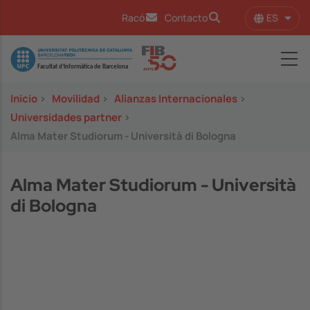
Pasar al contenido principal
ES
Racó
Contacto
Lista
Image
Inicio
>
Movilidad
>
Alianzas Internacionales
>
Universidades partner
>
Alma Mater Studiorum - Università di Bologna
Alma Mater Studiorum - Università
di Bologna