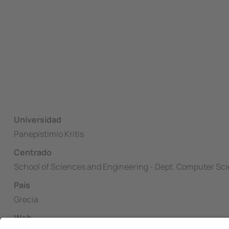
Universidad
Panepistimio Kritis
Centrado
School of Sciences and Engineering - Dept. Computer Sc
País
Grecia
Web