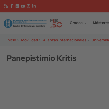
Pasar al contenido principal
Continguts
Image
Grados
Mástere
Inicio
>
Movilidad
>
Alianzas Internacionales
>
Universid
Panepistimio Kritis