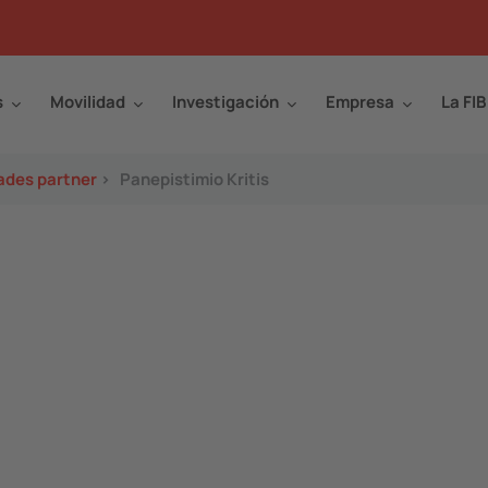
s
Movilidad
Investigación
Empresa
La FIB
ades partner
>
Panepistimio Kritis