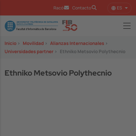
Pasar al contenido principal
ES
Racó
Contacto
Lista
Image
Inicio
>
Movilidad
>
Alianzas Internacionales
>
Universidades partner
>
Ethniko Metsovio Polythecnio
Ethniko Metsovio Polythecnio