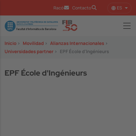
Pasar al contenido principal
ES
Racó
Contacto
Lista
Image
Inicio
>
Movilidad
>
Alianzas Internacionales
>
Universidades partner
>
EPF École d'Ingénieurs
EPF École d'Ingénieurs