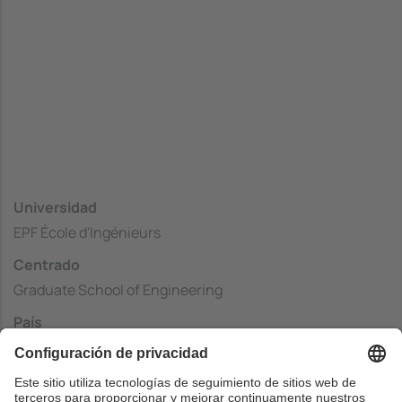
Universidad
EPF École d'Ingénieurs
Centrado
Graduate School of Engineering
País
Francia
Web