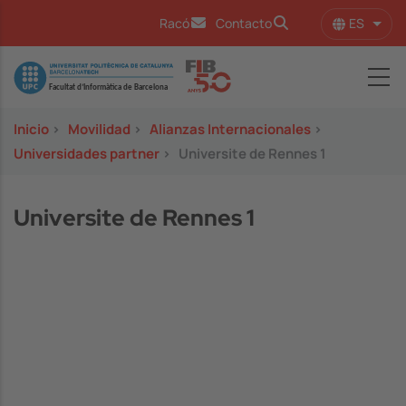
Pasar al contenido principal
ES
Racó
Contacto
Lista
Image
Inicio
>
Movilidad
>
Alianzas Internacionales
>
Universidades partner
>
Universite de Rennes 1
Universite de Rennes 1