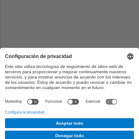
Universidad
Universidad De Valladolid
País
España
Web
https://relint.blogs.inf.uva.es/inicio/estudiantesin/