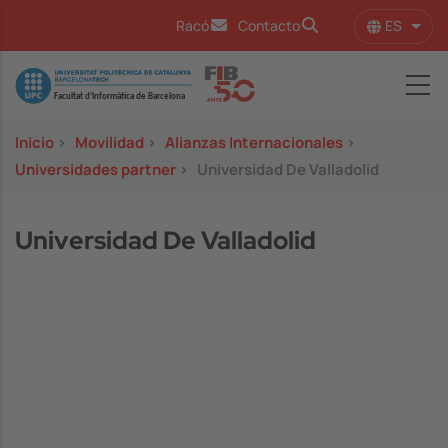
Pasar al contenido principal
ES
Racó
Contacto
Lista
Image
Inicio
>
Movilidad
>
Alianzas Internacionales
>
Universidades partner
>
Universidad De Valladolid
Universidad De Valladolid