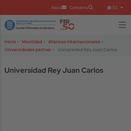
Pasar al contenido principal
ES
Racó
Contacto
Lista
Image
Inicio
>
Movilidad
>
Alianzas Internacionales
>
Universidades partner
>
Universidad Rey Juan Carlos
Universidad Rey Juan Carlos