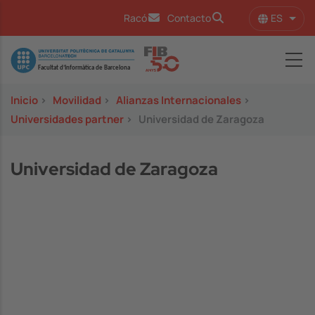
Pasar al contenido principal
ES
Racó
Contacto
Lista
Image
Inicio
>
Movilidad
>
Alianzas Internacionales
>
Universidades partner
>
Universidad de Zaragoza
Universidad de Zaragoza