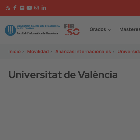
Pasar al contenido principal
Continguts
Image
Grados
Mástere
Inicio
>
Movilidad
>
Alianzas Internacionales
>
Universid
Universitat de València