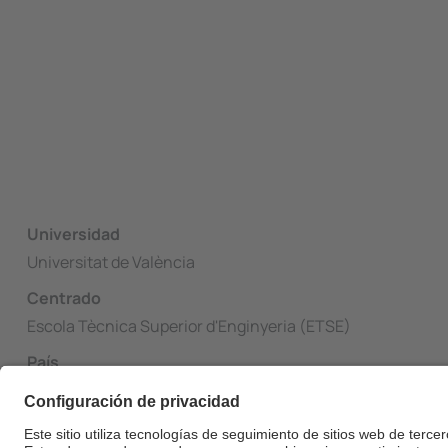
Universidad
Universitat de València
Centrado
Escola Tècnica Superior d'Enginyeria (ETSE)
País
España
Web