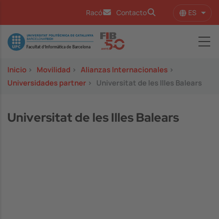
Pasar al contenido principal
ES
Racó
Contacto
Lista
Image
Inicio
>
Movilidad
>
Alianzas Internacionales
>
Universidades partner
>
Universitat de les Illes Balears
Universitat de les Illes Balears