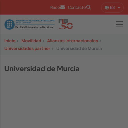
Pasar al contenido principal
ES
Racó
Contacto
Lista
Image
Inicio
>
Movilidad
>
Alianzas Internacionales
>
Universidades partner
>
Universidad de Murcia
Universidad de Murcia