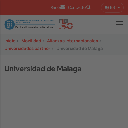
Pasar al contenido principal
ES
Racó
Contacto
Lista
Image
Inicio
>
Movilidad
>
Alianzas Internacionales
>
Universidades partner
>
Universidad de Malaga
Universidad de Malaga