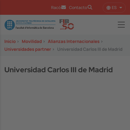
Pasar al contenido principal
ES
Racó
Contacto
Lista
Image
Inicio
>
Movilidad
>
Alianzas Internacionales
>
Universidades partner
>
Universidad Carlos III de Madrid
Universidad Carlos III de Madrid