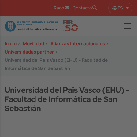
Pasar al contenido principal
ES
Racó
Contacto
Lista
Image
Inicio
>
Movilidad
>
Alianzas Internacionales
>
Universidades partner
>
Universidad del Pais Vasco (EHU) - Facultad de
Informática de San Sebastián
Universidad del Pais Vasco (EHU) -
Facultad de Informática de San
Sebastián