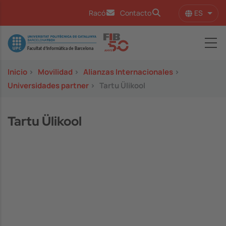
Pasar al contenido principal
ES
Racó
Contacto
Lista
Image
Inicio
>
Movilidad
>
Alianzas Internacionales
>
Universidades partner
>
Tartu Ülikool
Tartu Ülikool