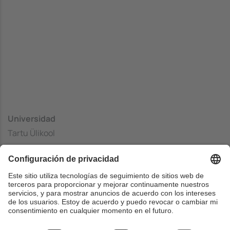
Universidad
Tartu Ülikool
Centrado
Institute of Computer Science
País
Estonia
Web