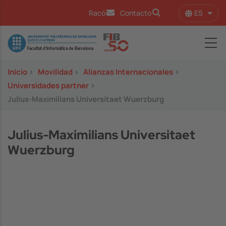
Pasar al contenido principal
ES
Racó
Contacto
Lista
Image
Inicio
>
Movilidad
>
Alianzas Internacionales
>
Universidades partner
>
Julius-Maximilians Universitaet Wuerzburg
Julius-Maximilians Universitaet
Wuerzburg