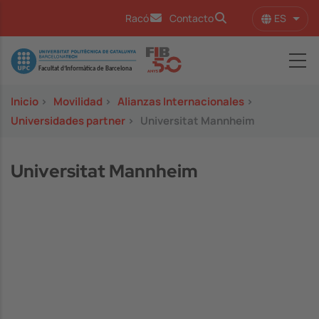
Pasar al contenido principal
ES
Racó
Contacto
Lista
Image
Inicio
>
Movilidad
>
Alianzas Internacionales
>
Universidades partner
>
Universitat Mannheim
Universitat Mannheim