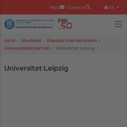
Pasar al contenido principal
ES
Racó
Contacto
Lista
Image
Inicio
>
Movilidad
>
Alianzas Internacionales
>
Universidades partner
>
Universitat Leipzig
Universitat Leipzig