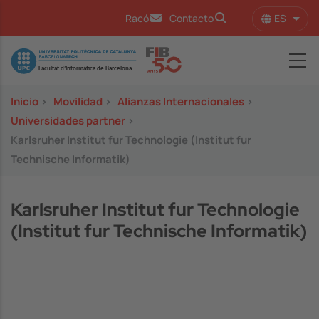
Pasar al contenido principal
ES
Racó
Contacto
Lista
Image
Inicio
>
Movilidad
>
Alianzas Internacionales
>
Universidades partner
>
Karlsruher Institut fur Technologie (Institut fur
Technische Informatik)
Karlsruher Institut fur Technologie
(Institut fur Technische Informatik)