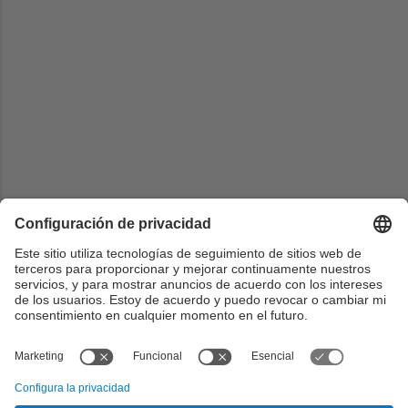
Universidad
Tongji University
País
China
Web
https://study.tongji.edu.cn/info/1064/1457.htm
Documentación