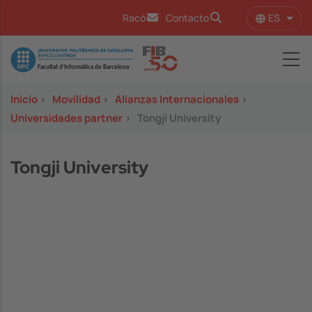
Pasar al contenido principal
ES
Racó
Contacto
Lista
Image
Inicio
>
Movilidad
>
Alianzas Internacionales
>
Universidades partner
>
Tongji University
Tongji University