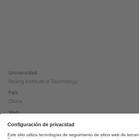
Universidad
Beijing Institute of Technology
País
China
Web
https://isc.bit.edu.cn/admissionsaid/essap/internationa
Documentación