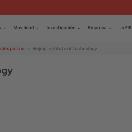
s
Movilidad
Investigación
Empresa
La FIB
ades partner
>
Beijing Institute of Technology
ogy