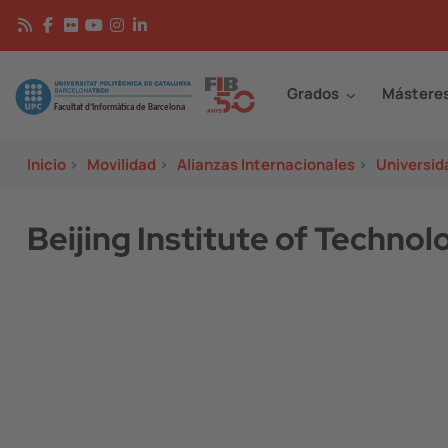
Pasar al contenido principal
Continguts
Image
Grados
Mástere
Inicio
>
Movilidad
>
Alianzas Internacionales
>
Universid
Beijing Institute of Technol