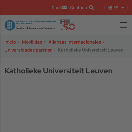
Pasar al contenido principal
ES
Racó
Contacto
Lista
Image
Inicio
>
Movilidad
>
Alianzas Internacionales
>
Universidades partner
>
Katholieke Universiteit Leuven
Katholieke Universiteit Leuven