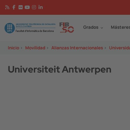
Pasar al contenido principal
Continguts
Image
Grados
Mástere
Inicio
>
Movilidad
>
Alianzas Internacionales
>
Universid
Universiteit Antwerpen