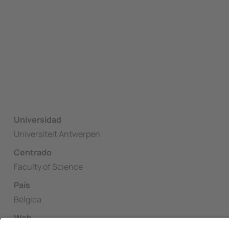
Universidad
Universiteit Antwerpen
Centrado
Faculty of Science
País
Bélgica
Web