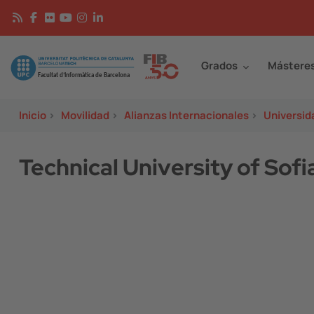
Pasar al contenido principal
Continguts
Image
Grados
Mástere
Inicio
>
Movilidad
>
Alianzas Internacionales
>
Universid
Technical University of Sofi