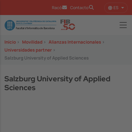
Pasar al contenido principal
ES
Racó
Contacto
Lista
Image
Inicio
>
Movilidad
>
Alianzas Internacionales
>
Universidades partner
>
Salzburg University of Applied Sciences
Salzburg University of Applied
Sciences