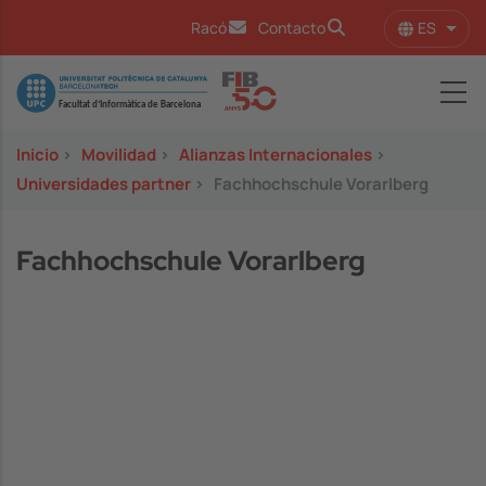
Pasar al contenido principal
ES
Racó
Contacto
Lista
Image
Inicio
>
Movilidad
>
Alianzas Internacionales
>
Universidades partner
>
Fachhochschule Vorarlberg
Fachhochschule Vorarlberg