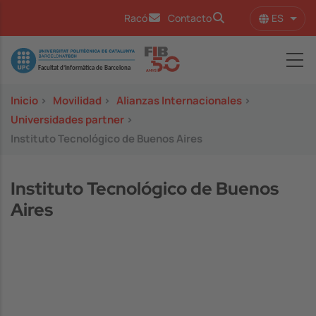
Pasar al contenido principal
ES
Racó
Contacto
Lista
Image
Inicio
>
Movilidad
>
Alianzas Internacionales
>
Universidades partner
>
Instituto Tecnológico de Buenos Aires
Instituto Tecnológico de Buenos
Aires