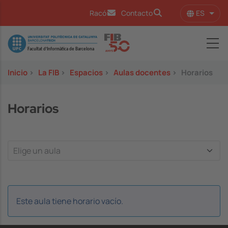
Pasar al contenido principal
ES
Racó
Contacto
Lista
Image
Inicio
>
La FIB
>
Espacios
>
Aulas docentes
>
Horarios
Horarios
Este aula tiene horario vacío.