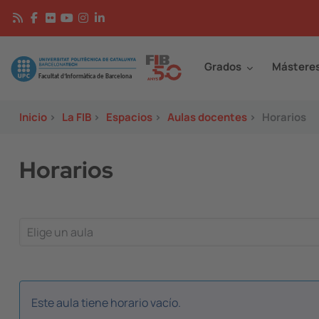
Pasar al contenido principal
Continguts
Image
Grados
Mástere
Inicio
>
La FIB
>
Espacios
>
Aulas docentes
>
Horarios
Horarios
Este aula tiene horario vacío.