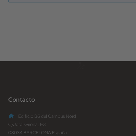
Contacto
Edificio B6 del Campus Nord
C/Jordi Girona, 1-3
08034 BARCELONA España