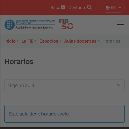
Pasar al contenido principal
ES
Racó
Contacto
Lista
Image
Inicio
>
La FIB
>
Espacios
>
Aulas docentes
>
Horarios
Horarios
Este aula tiene horario vacío.