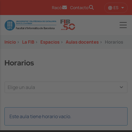
Pasar al contenido principal
ES
Racó
Contacto
Lista
Image
Inicio
>
La FIB
>
Espacios
>
Aulas docentes
>
Horarios
Horarios
Este aula tiene horario vacío.