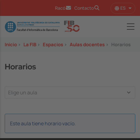
Pasar al contenido principal
ES
Racó
Contacto
Lista
Image
Inicio
>
La FIB
>
Espacios
>
Aulas docentes
>
Horarios
Horarios
Este aula tiene horario vacío.