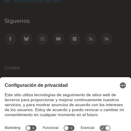
informacio@fib.upc.edu
Síguenos
Grados
Másteres
Movilidad Internacional
Investigación
Empresa
La FIB