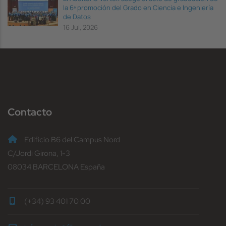
la 6ª promoción del Grado en Ciencia e Ingeniería
de Datos
16 Jul, 2026
Contacto
Edificio B6 del Campus Nord
C/Jordi Girona, 1-3
08034 BARCELONA España
(+34) 93 401 70 00