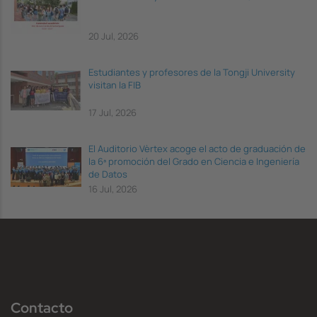
20 Jul, 2026
Estudiantes y profesores de la Tongji University
visitan la FIB
17 Jul, 2026
El Auditorio Vèrtex acoge el acto de graduación de
la 6ª promoción del Grado en Ciencia e Ingeniería
de Datos
16 Jul, 2026
Contacto