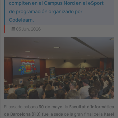
compiten en el Campus Nord en el eSport
de programación organizado por
Codelearn.
03 Jun, 2026
Image
El pasado sábado
30 de mayo
, la
Facultat d’Informàtica
de Barcelona (FIB)
fue la sede de la gran final de la
Karel