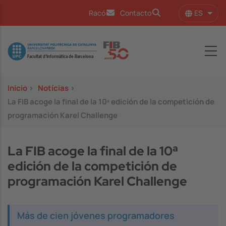
Pasar al contenido principal
ES
Racó
Contacto
Lista
Image
Inicio
>
Notícias
>
La FIB acoge la final de la 10ª edición de la competición de
programación Karel Challenge
La FIB acoge la final de la 10ª
edición de la competición de
programación Karel Challenge
Más de cien jóvenes programadores