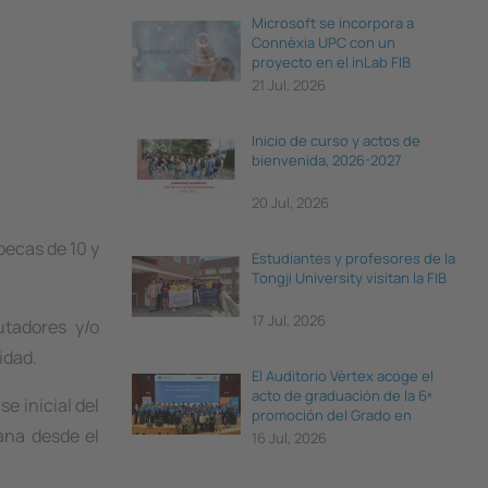
Microsoft se incorpora a
Connèxia UPC con un
proyecto en el inLab FIB
21 Jul, 2026
Inicio de curso y actos de
bienvenida, 2026-2027
20 Jul, 2026
becas de 10 y
Estudiantes y profesores de la
Tongji University visitan la FIB
17 Jul, 2026
tadores y/o
idad.
El Auditorio Vèrtex acoge el
acto de graduación de la 6ª
e inicial del
promoción del Grado en
ana desde el
Ciencia e Ingeniería de Datos
16 Jul, 2026