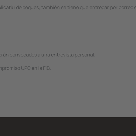
aplicatiu de beques, también se tiene que entregar
por correo 
erán convocados a una entrevista persona
l.
ompromiso UPC en la FIB.