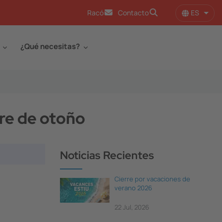
ES
Racó
Contacto
Lista
¿Qué necesitas?
re de otoño
Noticias Recientes
Cierre por vacaciones de
verano 2026
22 Jul, 2026