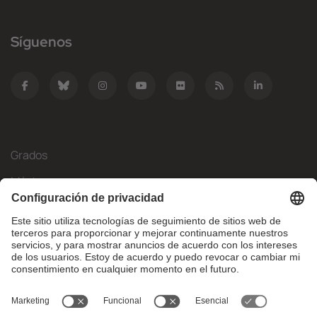
Síguenos
Grados
Másteres
Movilidad Internacional
Investigación
Empresa
La FIB
¿Qué necesitas?