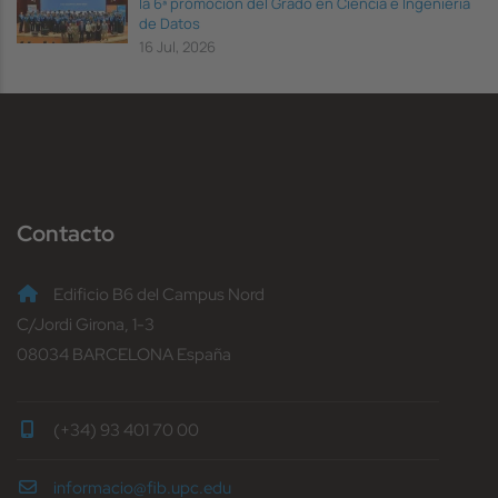
la 6ª promoción del Grado en Ciencia e Ingeniería
de Datos
16 Jul, 2026
Contacto
Edificio B6 del Campus Nord
C/Jordi Girona, 1-3
08034 BARCELONA España
(+34) 93 401 70 00
informacio@fib.upc.edu