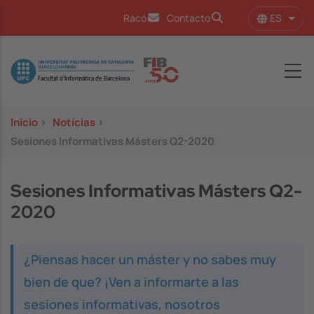
Pasar al contenido principal
ES
Racó
Contacto
Lista
Image
Inicio
>
Notícias
>
Sesiones Informativas Másters Q2-2020
Sesiones Informativas Másters Q2-
2020
¿Piensas hacer un máster y no sabes muy
bien de que? ¡Ven a informarte a las
sesiones informativas, nosotros