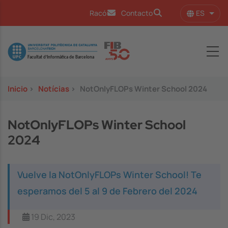
Pasar al contenido principal
ES
Racó
Contacto
Lista
Image
Inicio
>
Notícias
>
NotOnlyFLOPs Winter School 2024
NotOnlyFLOPs Winter School
2024
Vuelve la NotOnlyFLOPs Winter School! Te
esperamos del 5 al 9 de Febrero del 2024
19 Dic, 2023