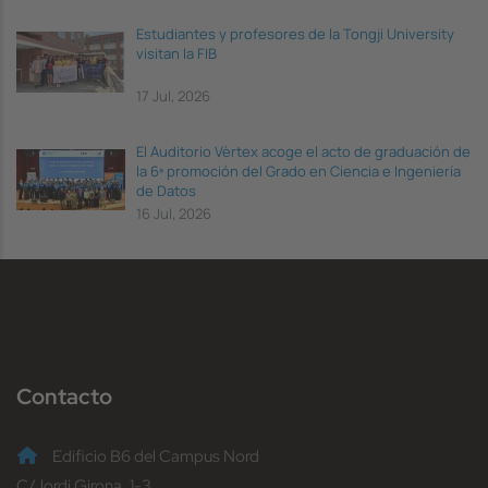
Estudiantes y profesores de la Tongji University
visitan la FIB
17 Jul, 2026
El Auditorio Vèrtex acoge el acto de graduación de
la 6ª promoción del Grado en Ciencia e Ingeniería
de Datos
16 Jul, 2026
Contacto
Edificio B6 del Campus Nord
C/Jordi Girona, 1-3