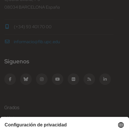
08034 BARCELONA España
(+34) 93 401 70 00
informacio@fib.upc.edu
Síguenos
Grados
Másteres
Movilidad Internacional