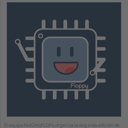
Image
El equipo NotOnlyFLOPs organiza la segunda edición de