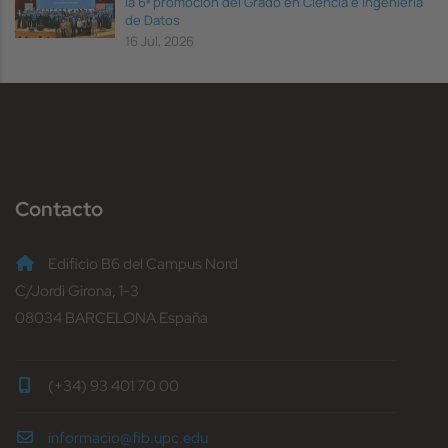
la 6ª promoción del Grado en Ciencia e Ingeniería
de Datos
16 Jul, 2026
Contacto
Edificio B6 del Campus Nord
C/Jordi Girona, 1-3
08034 BARCELONA España
(+34) 93 401 70 00
informacio@fib.upc.edu