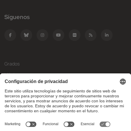
Síguenos
Grados
Másteres
Movilidad Internacional
Investigación
Empresa
La FIB
¿Qué necesitas?