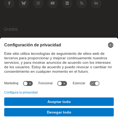
Grados
Másteres
Movilidad Internacional
Investigación
Empresa
La FIB
¿Qué necesitas?
© Facultat d'Informàtica de Barcelona - Universitat Politècnica
de Catalunya - BarcelonaTech