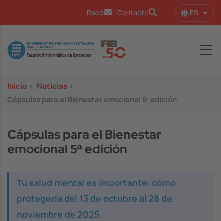
Pasar al contenido principal
ES
Racó
Contacto
Lista
Image
Inicio
>
Notícias
>
Cápsulas para el Bienestar emocional 5ª edición
Cápsulas para el Bienestar
emocional 5ª edición
Tu salud mental es importante: cómo
protegerla del 13 de octubre al 28 de
noviembre de 2025.