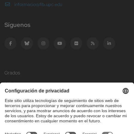
informacio@fib.upc.edu
Síguenos
Grados
Másteres
Movilidad Internacional
Investigación
Empresa
La FIB