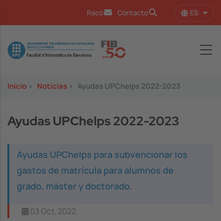
Pasar al contenido principal
ES
Racó
Contacto
Lista
Image
Inicio
>
Notícias
>
Ayudas UPChelps 2022-2023
Ayudas UPChelps 2022-2023
Ayudas UPChelps para subvencionar los
gastos de matrícula para alumnos de
grado, màster y doctorado.
03 Oct, 2022