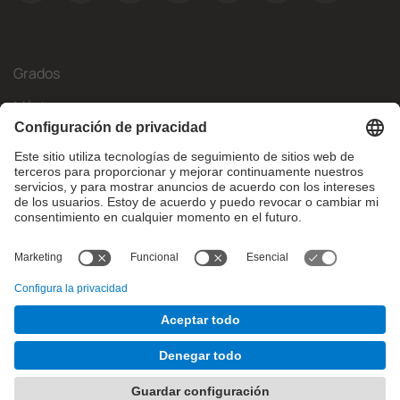
Grados
Másteres
Movilidad Internacional
Investigación
Empresa
La FIB
¿Qué necesitas?
© Facultat d'Informàtica de Barcelona - Universitat Politècnica
de Catalunya - BarcelonaTech