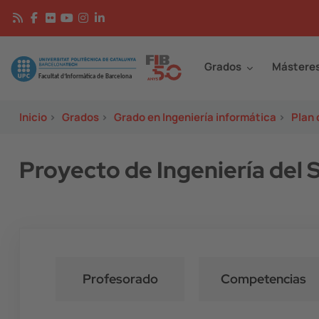
Pasar al contenido principal
Continguts
Image
Grados
Mástere
Inicio
>
Grados
>
Grado en Ingeniería informática
>
Plan 
Proyecto de Ingeniería del 
Profesorado
Competencias