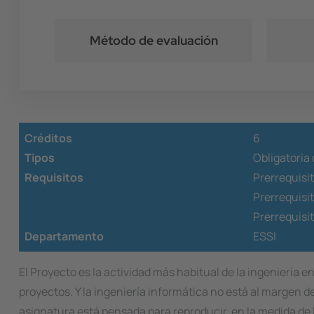
Método de evaluación
Créditos
6
Tipos
Obligatoria 
Requisitos
Prerrequisi
Prerrequisi
Prerrequisi
Departamento
ESSI
El Proyecto es la actividad más habitual de la ingeniería e
proyectos. Y la ingeniería informática no está al margen de
asignatura está pensada para reproducir, en la medida de l