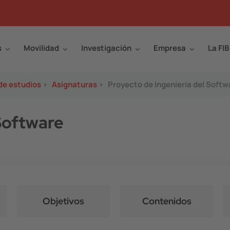
s
Movilidad
Investigación
Empresa
La FIB
de estudios
>
Asignaturas
>
Proyecto de Ingeniería del Softw
Software
Objetivos
Contenidos