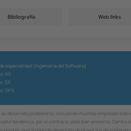
Bibliografía
Web links
de especialidad (Ingeniería del Software)
to:
AS
to:
ER
to:
GPS
n su desarrollo profesional, incluso en muchas empresas todo e
 esta tendencia, por el contrario, está bien presente. Dentro d
o posible, la actividad de desarrollo de proyectos de sistemas