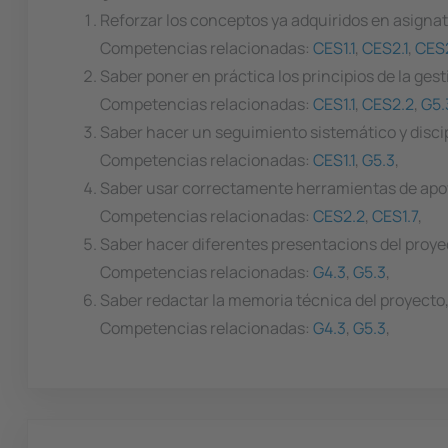
Reforzar los conceptos ya adquiridos en asigna
Competencias relacionadas:
CES1.1
,
CES2.1
,
CES
Saber poner en práctica los principios de la ges
Competencias relacionadas:
CES1.1
,
CES2.2
,
G5.
Saber hacer un seguimiento sistemático y disc
Competencias relacionadas:
CES1.1
,
G5.3
,
Saber usar correctamente herramientas de apoyo
Competencias relacionadas:
CES2.2
,
CES1.7
,
Saber hacer diferentes presentacions del proye
Competencias relacionadas:
G4.3
,
G5.3
,
Saber redactar la memoria técnica del proyecto
Competencias relacionadas:
G4.3
,
G5.3
,