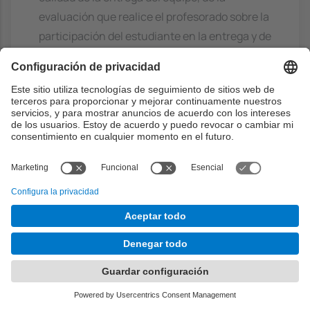
evaluación que realice el profesorado sobre la
participación del estudiante en la entrega y de
la evaluación que realicen el resto de
integrantes del equipo sobre la participación
del estudiante en la entrega.
Bibliografía
Básico
Software engineering: a practitioner's
approach
- Pressman, R.S.; Maxim, B.R,
McGraw Hill Higher Education, 2020.
ISBN: 9781260548006
https://discovery.upc.edu/discovery/fulldi