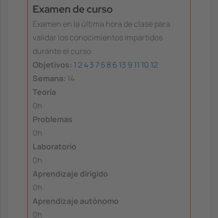
Examen de curso
Examen en la última hora de clase para
validar los conocimientos impartidos
durante el curso
Objetivos:
1
2
4
3
7
5
8
6
13
9
11
10
12
Semana:
14
Teoría
0h
Problemas
0h
Laboratorio
0h
Aprendizaje dirigido
0h
Aprendizaje autónomo
0h