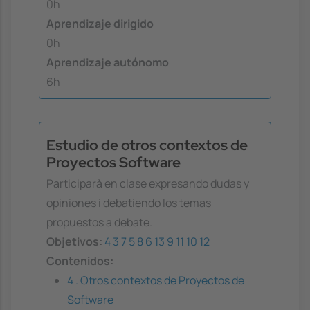
0h
Aprendizaje dirigido
0h
Aprendizaje autónomo
6h
Estudio de otros contextos de
Proyectos Software
Participarà en clase expresando dudas y
opiniones i debatiendo los temas
propuestos a debate.
Objetivos:
4
3
7
5
8
6
13
9
11
10
12
Contenidos:
4 . Otros contextos de Proyectos de
Software