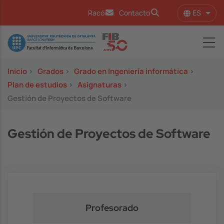
Pasar al contenido principal
ES
Racó
Contacto
Lista
Image
Inicio
>
Grados
>
Grado en Ingeniería informática
>
Plan de estudios
>
Asignaturas
>
Gestión de Proyectos de Software
Gestión de Proyectos de Software
Profesorado