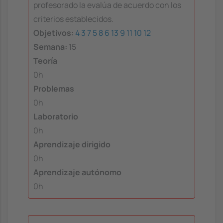
profesorado la evalúa de acuerdo con los
criterios establecidos.
Objetivos:
4
3
7
5
8
6
13
9
11
10
12
Semana:
15
Teoría
0h
Problemas
0h
Laboratorio
0h
Aprendizaje dirigido
0h
Aprendizaje autónomo
0h