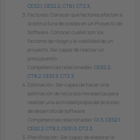
CES2.1
,
CES2.2
,
CT8.1
,
CT2.3
,
Factores: Conocer qué factores afectan a
la estructura de costes en un Proyecto de
Software. Conocer cuáles son los
factores de riesgo y la viabilidad de un
proyecto. Ser capaz de realizar un
presupuesto.
Competencias relacionadas:
CES2.2
,
CT8.2
,
CES1.3
,
CT2.3
,
Estimación: Ser capaz de hacer una
estimación de recursos necesarios para
realizar una actividad propia del proceso
de desarrollo de software.
Competencias relacionadas:
G1.3
,
CES2.1
,
CES2.2
,
CT8.2
,
CES1.3
,
CT2.3
,
Planificación: Ser capaz de elaborar la