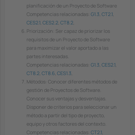
planificación de un Proyecto de Software
Competencias relacionadas:
G1.3
,
CT2.1
,
CES2.1
,
CES2.2
,
CT8.2
,
Priorización: Ser capaz de priorizar los
requisitos de un Proyecto de Software
para maximizar el valor aportado a las
partes interesadas.
Competencias relacionadas:
G1.3
,
CES2.1
,
CT8.2
,
CT8.6
,
CES1.3
,
Métodos: Conocer diferentes métodos de
gestión de Proyectos de Software.
Conocer sus ventajas y desventajas.
Disponer de criterios para seleccionar un
método a partir del tipo de proyecto,
equipo y otros factores del contexto.
Competencias relacionadas:
CT2.1
,