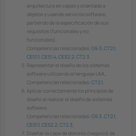
arquitectura en capas y orientada a
objetos y usando servicios software,
partiendo de la especificación de sus
requisitos (funcionales y no
funcionales).
Competencias relacionadas:
G9.3
,
CT2.1
,
CES1.1
,
CES1.4
,
CES2.2
,
CT2.3
,
Representar el diseño de los sistemas
software utilizando el lenguaje UML.
Competencias relacionadas:
CT2.1
,
Aplicar correctamente los principios de
diseño al realizar el diseño de sistemas
software.
Competencias relacionadas:
G9.3
,
CT2.1
,
CES1.1
,
CES2.2
,
CT2.3
,
Diseñar la capa de dominio (negocio) de