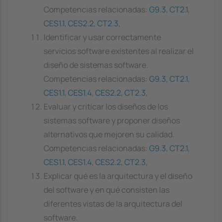
Competencias relacionadas:
G9.3
,
CT2.1
,
CES1.1
,
CES2.2
,
CT2.3
,
Identificar y usar correctamente
servicios software existentes al realizar el
diseño de sistemas software.
Competencias relacionadas:
G9.3
,
CT2.1
,
CES1.1
,
CES1.4
,
CES2.2
,
CT2.3
,
Evaluar y criticar los diseños de los
sistemas software y proponer diseños
alternativos que mejoren su calidad.
Competencias relacionadas:
G9.3
,
CT2.1
,
CES1.1
,
CES1.4
,
CES2.2
,
CT2.3
,
Explicar qué es la arquitectura y el diseño
del software y en qué consisten las
diferentes vistas de la arquitectura del
software.