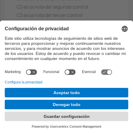
C2 es la nota del segundo control
C3 es la nota del tercer control
NT es la nota de los tareas realizadas (entrega
de problemas antes de la classe y
cuestionarios realitzados al inicio de las
clases de problemas y laboratorio.
Cálculo de NT:
- Durante el curso el estudiantado podrá
realizar 5 tareas.
- Si entrega 4 o menos tareas, NT será igual al
sumatorio de las notas de todas las tareas
entregadas dividido por 4.
- Si entrega 5 tareas, NT será igual al
sumatorio de las 4 mejores notas de las tareas
entregadas dividido por 4.