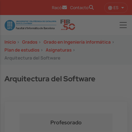
Pasar al contenido principal
ES
Racó
Contacto
Lista
Image
Inicio
>
Grados
>
Grado en Ingeniería informática
>
Plan de estudios
>
Asignaturas
>
Arquitectura del Software
Arquitectura del Software
Profesorado