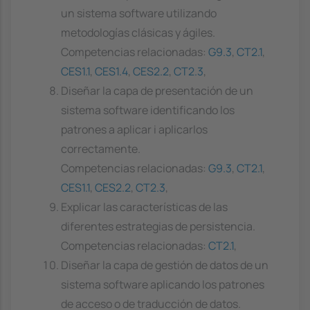
un sistema software utilizando
metodologías clásicas y ágiles.
Competencias relacionadas:
G9.3
,
CT2.1
,
CES1.1
,
CES1.4
,
CES2.2
,
CT2.3
,
Diseñar la capa de presentación de un
sistema software identificando los
patrones a aplicar i aplicarlos
correctamente.
Competencias relacionadas:
G9.3
,
CT2.1
,
CES1.1
,
CES2.2
,
CT2.3
,
Explicar las características de las
diferentes estrategias de persistencia.
Competencias relacionadas:
CT2.1
,
Diseñar la capa de gestión de datos de un
sistema software aplicando los patrones
de acceso o de traducción de datos.