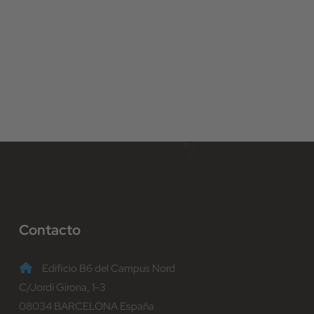
Contacto
Edificio B6 del Campus Nord
C/Jordi Girona, 1-3
08034 BARCELONA España