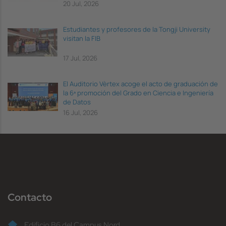
20 Jul, 2026
Estudiantes y profesores de la Tongji University
visitan la FIB
17 Jul, 2026
El Auditorio Vèrtex acoge el acto de graduación de
la 6ª promoción del Grado en Ciencia e Ingeniería
de Datos
16 Jul, 2026
Contacto
Edificio B6 del Campus Nord