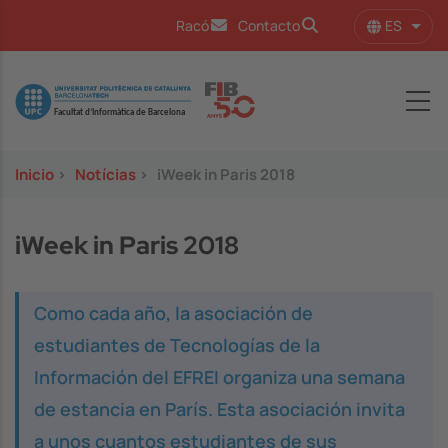
Pasar al contenido principal
ES
Racó
Contacto
Lista
Image
Inicio
>
Notícias
>
iWeek in Paris 2018
iWeek in Paris 2018
Como cada año, la asociación de
estudiantes de Tecnologías de la
Información del EFREI organiza una semana
de estancia en París. Esta asociación invita
a unos cuantos estudiantes de sus