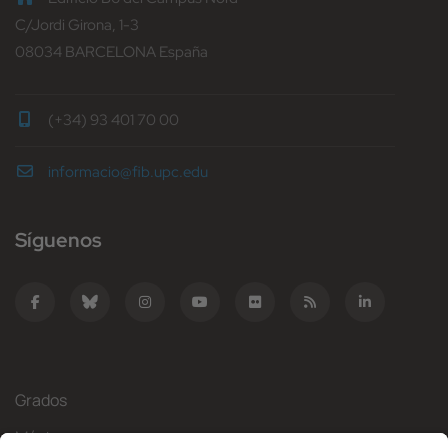
C/Jordi Girona, 1-3
08034 BARCELONA España
(+34) 93 401 70 00
informacio@fib.upc.edu
Síguenos
Grados
Másteres