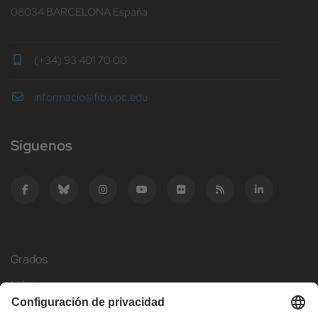
08034 BARCELONA España
(+34) 93 401 70 00
informacio@fib.upc.edu
Síguenos
Grados
Másteres
Movilidad Internacional