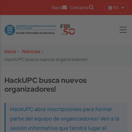
Pasar al contenido principal
ES
Racó
Contacto
Lista
Image
Inicio
>
Notícias
>
HackUPC busca nuevos organizadores!
HackUPC busca nuevos
organizadores!
HackUPC abre inscripciones para formar
parte del equipo de organizadores! Ven a la
sesión informativa que tendrá lugar el