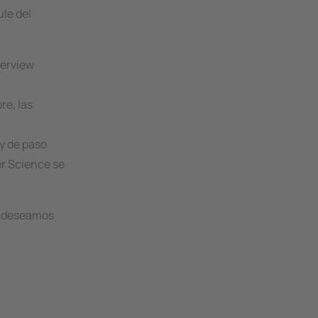
ule
del
verview
re, las
 y de paso
r Science
se
to deseamos