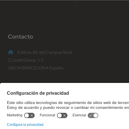
Contacto
Edificio B6 del Campus Nord
C/Jordi Girona, 1-3
08034 BARCELONA España
(+34) 93 401 70 00
informacio@fib.upc.edu