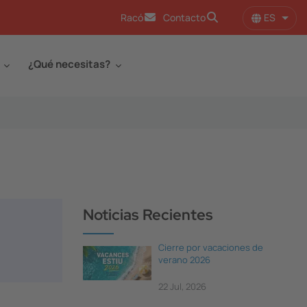
ES
Racó
Contacto
Lista
¿Qué necesitas?
Noticias Recientes
Cierre por vacaciones de
verano 2026
22 Jul, 2026