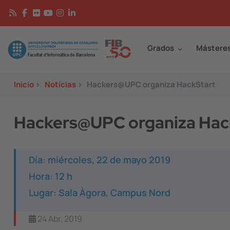
Pasar al contenido principal
Continguts
Image
Grados
Mástere
Inicio
>
Notícias
>
Hackers@UPC organiza HackStart
Hackers@UPC organiza Hac
Día: miércoles, 22 de mayo 2019
Hora: 12 h
Lugar: Sala Àgora, Campus Nord
24 Abr, 2019