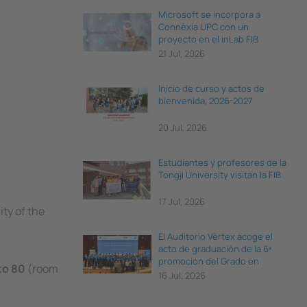
Microsoft se incorpora a
Connèxia UPC con un
proyecto en el inLab FIB
21 Jul, 2026
Inicio de curso y actos de
bienvenida, 2026-2027
20 Jul, 2026
Estudiantes y profesores de la
Tongji University visitan la FIB
17 Jul, 2026
ty of the
El Auditorio Vèrtex acoge el
acto de graduación de la 6ª
promoción del Grado en
to 80
(room
Ciencia e Ingeniería de Datos
16 Jul, 2026