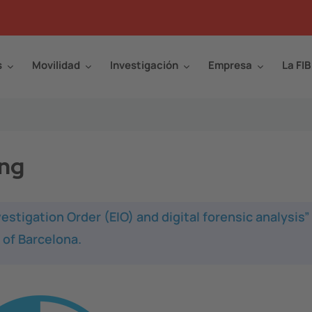
s
Movilidad
Investigación
Empresa
La FIB
ing
stigation Order (EIO) and digital forensic analysis” 
 of Barcelona.