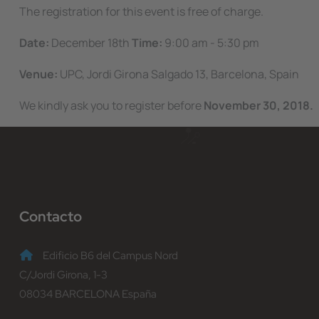
The registration for this event is free of charge.
Date:
December 18th
Time:
9:00 am - 5:30 pm
Venue:
UPC, Jordi Girona Salgado 13, Barcelona, Spain
We kindly ask you to register before
November 30, 2018.
Contacto
Edificio B6 del Campus Nord
C/Jordi Girona, 1-3
08034 BARCELONA España