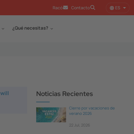
ES
Racó
Contacto
Lista
¿Qué necesitas?
will
Noticias Recientes
Cierre por vacaciones de
verano 2026
22 Jul, 2026