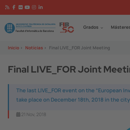
Pasar al contenido principal
Continguts
Image
Grados
Mástere
Inicio
>
Notícias
>
Final LIVE_FOR Joint Meeting
Final LIVE_FOR Joint Meet
The last LIVE_FOR event on the “European Inve
take place on December 18th, 2018 in the city
21 Nov, 2018
Image